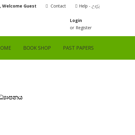
i, Welcome Guest
Contact
Help - උදවු
Login
or
Register
HOME
BOOK SHOP
PAST PAPERS
අධ්‍යාපනය