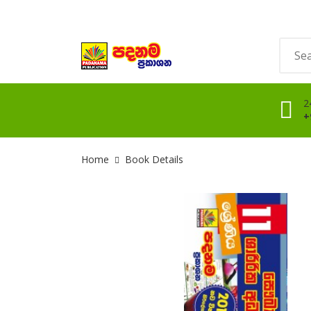
2
+
Site Breadcrumb
Home
Book Details