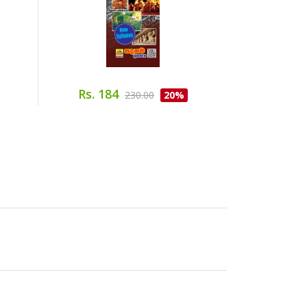
Rs. 184
Rs. 18
230.00
20%