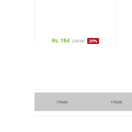
Rs. 184
230.00
20%
Brand Slider