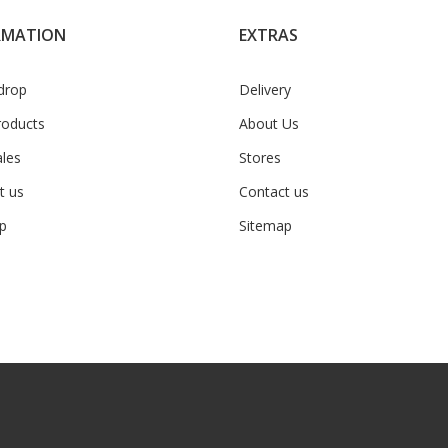
RMATION
EXTRAS
 drop
Delivery
oducts
About Us
ales
Stores
t us
Contact us
p
Sitemap