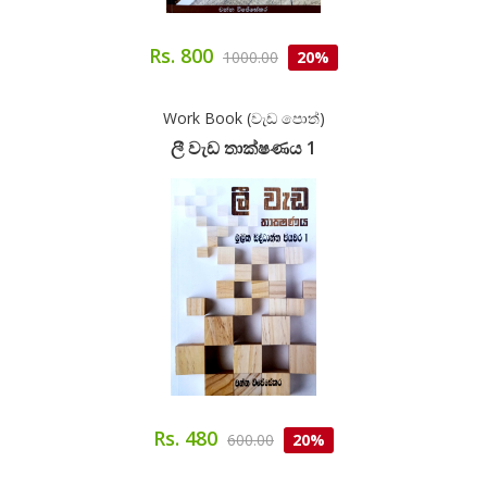
Rs. 800
1000.00
20%
Work Book (වැඩ පොත්)
ලී වැඩ තාක්ෂණය 1
Rs. 480
600.00
20%