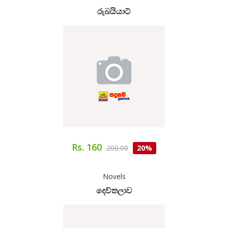
රුබයියාට්
Rs. 160
200.00
20%
Novels
දෙව්තලාව