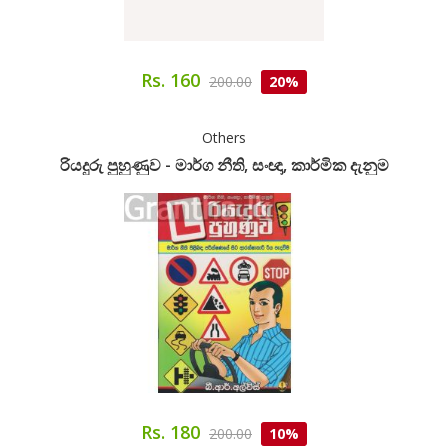
Rs. 160
200.00
20%
Others
රියදුරු පුහුණුව - මාර්ග නීති, සංඥා, කාර්මික දැනුම
Rs. 180
200.00
10%