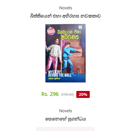
Novels
බිත්තියෙන් එහා අභිරහස නවකතාව
Rs. 296
370.00
20%
Novels
සෙනෙහේ සුගන්ධය