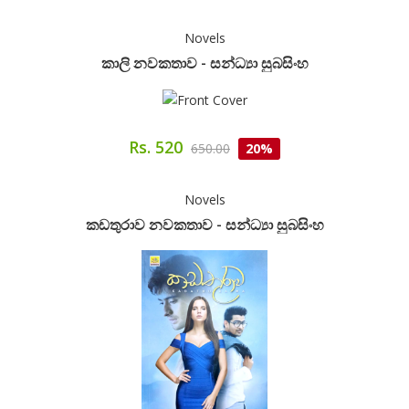
Novels
කාලි නවකතාව - සන්ධ්‍යා සුබසිංහ
Rs. 520
650.00
20%
Novels
කඩතුරාව නවකතාව - සන්ධ්‍යා සුබසිංහ