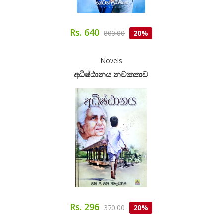
Rs. 640
800.00
20%
Novels
අධිෂ්ඨානය නවකතාව
Rs. 296
370.00
20%