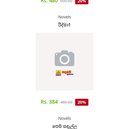
Rs. 480
600.00
20%
Novels
රිද්මා1
Rs. 384
480.00
20%
Novels
පෙම් සඳැල්ල