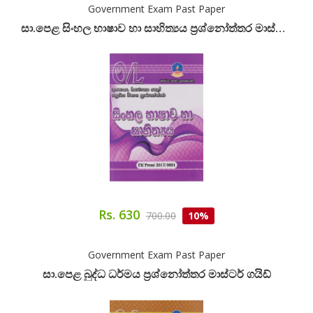
Government Exam Past Paper
සා.පෙළ සිංහල භාෂාව හා සාහිත්‍යය ප්‍රශ්නෝත්තර මාස්ටර් ගයිඩ්
Rs. 630
700.00
10%
Government Exam Past Paper
සා.පෙළ බුද්ධ ධර්මය ප්‍රශ්නෝත්තර මාස්ටර් ගයිඩ්