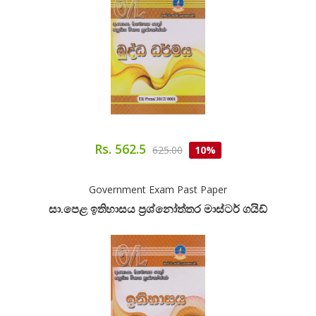
Rs. 562.5
625.00
10%
Government Exam Past Paper
සා.පෙළ ඉතිහාසය ප්‍රශ්නෝත්තර මාස්ටර් ගයිඩ්