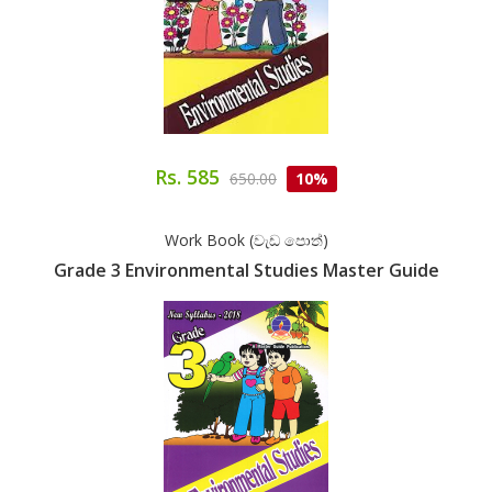
Rs. 585
650.00
10%
Work Book (වැඩ පොත්)
Grade 3 Environmental Studies Master Guide