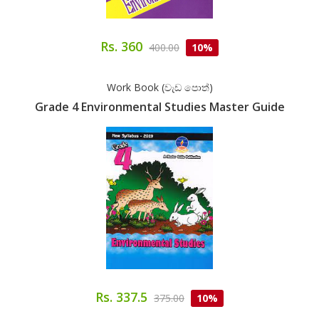
Rs. 360
400.00
10%
Work Book (වැඩ පොත්)
Grade 4 Environmental Studies Master Guide
Rs. 337.5
375.00
10%