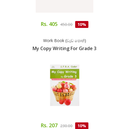
Rs. 405
450.00
10%
Work Book (වැඩ පොත්)
My Copy Writing For Grade 3
Rs. 207
230.00
10%