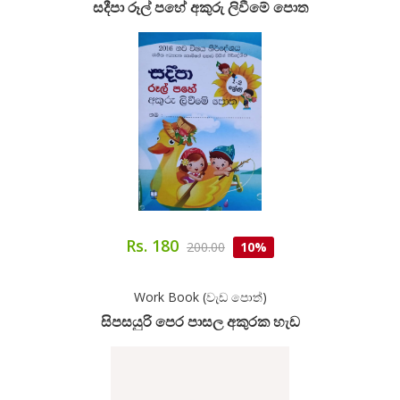
සදීපා රූල් පහේ අකුරු ලිවීමේ පොත
Rs. 180
200.00
10%
Work Book (වැඩ පොත්)
සිපසයුරි පෙර පාසල අකුරක හැඩ