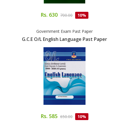
Rs. 630
700.00
10%
Government Exam Past Paper
G.C.E O/L English Language Past Paper
Rs. 585
650.00
10%