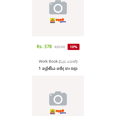
Rs. 378
420.00
10%
Work Book (වැඩ පොත්)
1 ශ්‍රේණිය ඡේද හා පද්‍ය