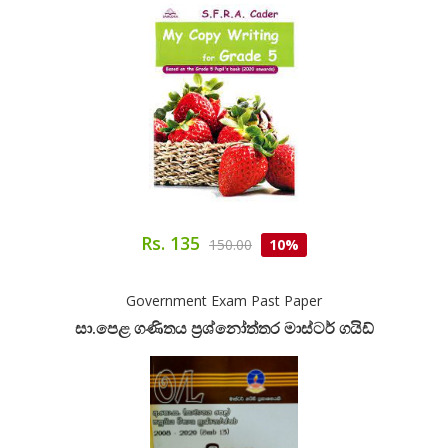
Rs. 135
150.00
10%
Government Exam Past Paper
සා.පෙළ ගණිතය ප්‍රශ්නෝත්තර මාස්ටර් ගයිඩ්