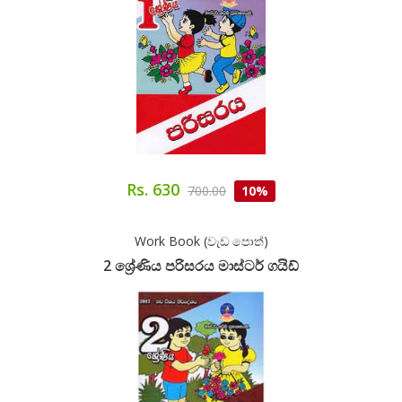
Rs. 630
700.00
10%
Work Book (වැඩ පොත්)
2 ශ්‍රේණිය පරිසරය මාස්ටර් ගයිඩ්