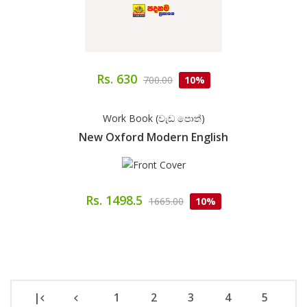
Rs. 630
700.00
10%
Work Book (වැඩ පොත්)
New Oxford Modern English
Rs. 1498.5
1665.00
10%
|
1
2
3
4
5