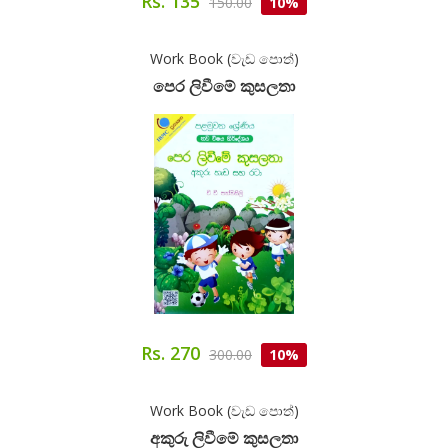
Rs. 135
150.00
10%
Work Book (වැඩ පොත්)
පෙර ලිවීමේ කුසලතා
Rs. 270
300.00
10%
Work Book (වැඩ පොත්)
අකුරු ලිවීමේ කුසලතා