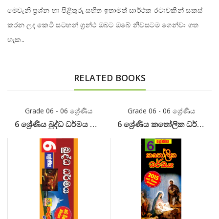
මෙවැනි ප්‍රශ්න හා පිළිතුරු සහිත ඉතාමත් සාර්ථක රටාවකින් සකස්
කරන ලද කෙටි සටහන් ග්‍රන්ථ ඔබට ඔබේ නිවසටම ගෙන්වා ගත
හැක..
RELATED BOOKS
Grade 06 - 06 ශ්‍රේණිය
Grade 06 - 06 ශ්‍රේණිය
6 ශ්‍රේණිය බුද්ධ ධර්මය කෙටි සටහන්
6 ශ්‍රේණිය කතෝලික ධර්මය කෙටි සටහන්