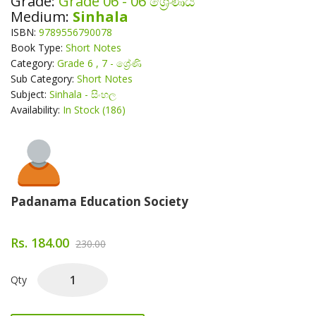
Grade:
Grade 06 - 06 ශ්‍රේණිය
Medium:
Sinhala
ISBN:
9789556790078
Book Type:
Short Notes
Category:
Grade 6 , 7 - ශ්‍රේණි
Sub Category:
Short Notes
Subject:
Sinhala - සිංහල
Availability:
In Stock (186)
About Author
Padanama Education Society
Rs. 184.00
230.00
Qty