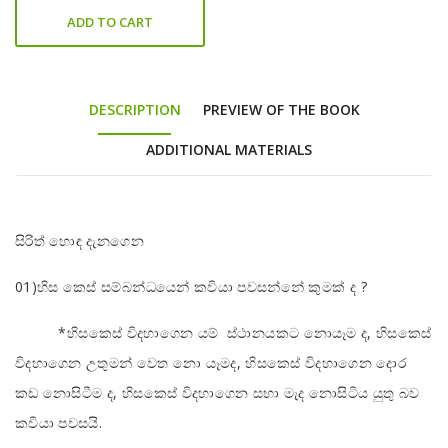
ADD TO CART
DESCRIPTION
PREVIEW OF THE BOOK
ADDITIONAL MATERIALS
සිරිත් හොඳ දැනගෙන
01)හිස කෙස් සම්බන්ධයෙන් කවියා පවසන්නේ කුමක් ද ?
*හිසකෙස් විදහාගෙන යම් ස්ථානයකට නොයෑම ද, හිසකෙස්
විදහාගෙන උතුමන් වෙත නො යෑමද, හිසකෙස් විදහාගෙන දොර
කඩ නොසිටීම ද, හිසකෙස් විදහාගෙන සභා මැද නොසිටිය යුතු බව
කවියා පවසයි.